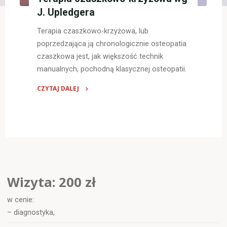
J. Upledgera
Terapia czaszkowo-krzyżowa, lub
poprzedzająca ją chronologicznie osteopatia
czaszkowa jest, jak większość technik
manualnych, pochodną klasycznej osteopatii.
CZYTAJ DALEJ
"Terapia
czaszkowo-
krzyżowa
wg
J.
Upledgera"
Wizyta:
200 zł
w cenie:
– diagnostyka,