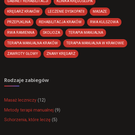
GABINET REHABILITACJI
KLINIKA KRĘGOSŁUPA
KRĘGARZ KRAKÓW
LECZENIE DYSKOPATII
MASAŻE
PRZEPUKLINA
REHABILITACJA KRAKÓW
RWA KULSZOWA
RWA RAMIENNA
SKOLIOZA
TERAPIA MANUALNA
TERAPIA MANUALNA KRAKÓW
TERAPIA MANUALNA W KRAKOWIE
ZAWROTY GŁOWY
ZNANY KRĘGARZ
Rodzaje zabiegów
Masaż leczniczy
(12)
Metody terapii manualnej
(9)
Schorzenia, które leczę
(5)