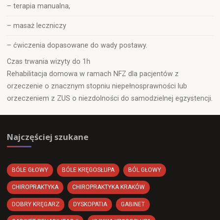
– terapia manualna,
– masaż leczniczy
– ćwiczenia dopasowane do wady postawy.
Czas trwania wizyty do 1h
Rehabilitacja domowa w ramach NFZ dla pacjentów z
orzeczenie o znacznym stopniu niepełnosprawności lub
orzeczeniem z ZUS o niezdolności do samodzielnej egzystencji.
Najczęściej szukane
BÓLE GŁOWY
BÓLE KRĘGOSŁUPA
BÓL GŁOWY
CHIROPRAKTYKA
CHIROPRAKTYKA KRAKÓW
DOBRY KRĘGARZ
DYSKOPATIA
GABINET